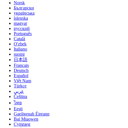
Norsk
Български
українська
íslenska
magyar
русский
Português
Català
O'zbek
Italiano
suomi
日本語
Français
Deutsch
Español
Việt Nam
Türkçe
عربي
Čeština
ไทย
Eesti
Gaeilgenah Éireann
Bai Miaowen
Cymraeg