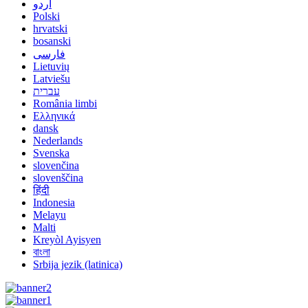
اردو
Polski
hrvatski
bosanski
فارسی
Lietuvių
Latviešu
עברית
România limbi
Ελληνικά
dansk
Nederlands
Svenska
slovenčina
slovenščina
हिंदी
Indonesia
Melayu
Malti
Kreyòl Ayisyen
বাংলা
Srbija jezik (latinica)